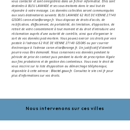
vous contacter et sont enregistrées dans un fichier informatisé. Elles sont
destinées à BLEU LAVANDE et ses sous-traitants dans le seul but de
répondre à votre message. Les données collectées seront communiquées
aux seuls destinataires suivants: BLEU LAVANDE 62 RUE DE VIENNE 27140
GISORS caron-elise@orange.fr. Vous disposez de droits d’accès, de
rectification, d’effacement, de portabilité, de limitation, d’opposition, de
retrait de votre consentement à tout moment et du droit d’introduire une
réclamation auprès d’une autorité de contrôle, ainsi que d’organiser le
sort de vos données post-mortem. Vous pouvez exercer ces droits par voie
postale à l'adresse 62 RUE DE VIENNE 27140 GISORS ou par courrier
électronique à l'adresse caron-elise@orange.fr. Un justificatif d'identité
pourra vous être demandé. Nous conservons vos données pendant la
période de prise de contact puis pendant la durée de prescription légale
aux fins probatoires et de gestion des contentieux. Vous avez le droit de
vous inscrire sur la liste d'opposition au démarchage téléphonique,
disponible à cette adresse :
Bloctel.gouv.fr
. Consultez le site cnil.fr pour
plus d’informations sur vos droits.
Nous intervenons sur ces villes