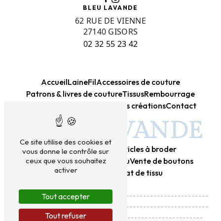
BLEU LAVANDE
62 RUE DE VIENNE
27140 GISORS
02 32 55 23 42
Accueil
Laine
Fil
Accessoires de couture
Patrons & livres de couture
Tissus
Rembourrage
Kits créatifs DIY
Canevas
Mes créations
Contact
BLEU LAVANDE
Ce site utilise des cookies et
Mercerie
Laine
Tissu
Articles à broder
vous donne le contrôle sur
Vente de laine
Vente de tissu
Vente de boutons
ceux que vous souhaitez
activer
Achat de laine
Achat de tissu
---------------------------------------------------------
Tout accepter
---------------------------------------------------------
Tout refuser
------------------------------------------------------