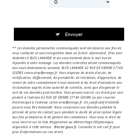
Envoyer
** Les données personnelles communiquées sont nécessaires aux fins de
vous contacter et sont enregistrées dans un fichier informatisé. Elles sont
destinées à BLEU LAVANDE et ses sous-traitants dans le seul but de
répondre à votre message. Les données collectées seront communiquées
aux seuls destinataires suivants: BLEU LAVANDE 62 RUE DE VIENNE 27140
GISORS caron-elise@orange.fr. Vous disposez de droits d’accès, de
rectification, d’effacement, de portabilité, de limitation, d’opposition, de
retrait de votre consentement à tout moment et du droit d’introduire une
réclamation auprès d’une autorité de contrôle, ainsi que d’organiser le
sort de vos données post-mortem. Vous pouvez exercer ces droits par voie
postale à l'adresse 62 RUE DE VIENNE 27140 GISORS ou par courrier
électronique à l'adresse caron-elise@orange.fr. Un justificatif d'identité
pourra vous être demandé. Nous conservons vos données pendant la
période de prise de contact puis pendant la durée de prescription légale
aux fins probatoires et de gestion des contentieux. Vous avez le droit de
vous inscrire sur la liste d'opposition au démarchage téléphonique,
disponible à cette adresse :
Bloctel.gouv.fr
. Consultez le site cnil.fr pour
plus d’informations sur vos droits.