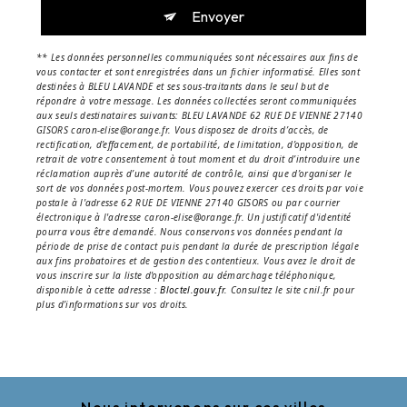
Envoyer
** Les données personnelles communiquées sont nécessaires aux fins de
vous contacter et sont enregistrées dans un fichier informatisé. Elles sont
destinées à BLEU LAVANDE et ses sous-traitants dans le seul but de
répondre à votre message. Les données collectées seront communiquées
aux seuls destinataires suivants: BLEU LAVANDE 62 RUE DE VIENNE 27140
GISORS caron-elise@orange.fr. Vous disposez de droits d’accès, de
rectification, d’effacement, de portabilité, de limitation, d’opposition, de
retrait de votre consentement à tout moment et du droit d’introduire une
réclamation auprès d’une autorité de contrôle, ainsi que d’organiser le
sort de vos données post-mortem. Vous pouvez exercer ces droits par voie
postale à l'adresse 62 RUE DE VIENNE 27140 GISORS ou par courrier
électronique à l'adresse caron-elise@orange.fr. Un justificatif d'identité
pourra vous être demandé. Nous conservons vos données pendant la
période de prise de contact puis pendant la durée de prescription légale
aux fins probatoires et de gestion des contentieux. Vous avez le droit de
vous inscrire sur la liste d'opposition au démarchage téléphonique,
disponible à cette adresse :
Bloctel.gouv.fr
. Consultez le site cnil.fr pour
plus d’informations sur vos droits.