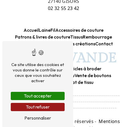
27140 GISORS
02 32 55 23 42
Accueil
Laine
Fil
Accessoires de couture
Patrons & livres de couture
Tissus
Rembourrage
Kits créatifs DIY
Canevas
Mes créations
Contact
BLEU LAVANDE
Ce site utilise des cookies et
Mercerie
Laine
Tissu
Articles à broder
vous donne le contrôle sur
Vente de laine
Vente de tissu
Vente de boutons
ceux que vous souhaitez
activer
Achat de laine
Achat de tissu
---------------------------------------------------------
Tout accepter
---------------------------------------------------------
Tout refuser
------------------------------------------------------
Personnaliser
©
Vistalid
- 2026 - Tous droits réservés -
Mentions