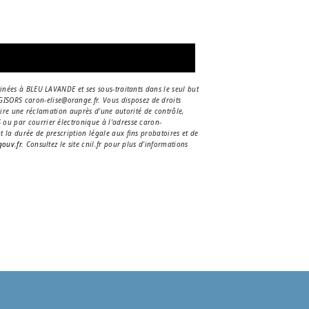
inées à BLEU LAVANDE et ses sous-traitants dans le seul but
ISORS caron-elise@orange.fr. Vous disposez de droits
duire une réclamation auprès d’une autorité de contrôle,
 ou par courrier électronique à l'adresse caron-
 la durée de prescription légale aux fins probatoires et de
gouv.fr
. Consultez le site cnil.fr pour plus d’informations