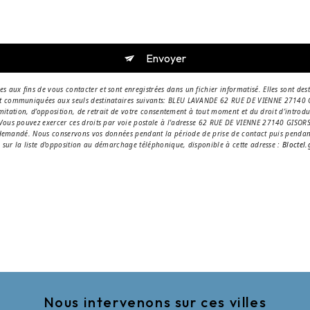
Envoyer
aux fins de vous contacter et sont enregistrées dans un fichier informatisé. Elles sont dest
nt communiquées aux seuls destinataires suivants: BLEU LAVANDE 62 RUE DE VIENNE 27140 G
 limitation, d’opposition, de retrait de votre consentement à tout moment et du droit d’intro
 Vous pouvez exercer ces droits par voie postale à l'adresse 62 RUE DE VIENNE 27140 GISORS
re demandé. Nous conservons vos données pendant la période de prise de contact puis pendant
e sur la liste d'opposition au démarchage téléphonique, disponible à cette adresse :
Bloctel.
Nous intervenons sur ces villes