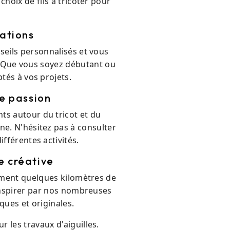
hoix de fils à tricoter pour
éations
seils personnalisés et vous
s. Que vous soyez débutant ou
ptés à vos projets.
e passion
s autour du tricot et du
ne. N'hésitez pas à consulter
fférentes activités.
e créative
ement quelques kilomètres de
 inspirer par nos nombreuses
ques et originales.
les travaux d'aiguilles.