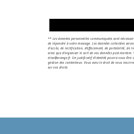
** Les données personnelles communiquées sont nécessaires 
de répondre à votre message. Les données collectées sero
d’accès, de rectification, d’effacement, de portabilité, de
ainsi que d’organiser le sort de vos données post-mortem.
elise@orange.fr. Un justificatif d'identité pourra vous êt
gestion des contentieux. Vous avez le droit de vous inscrir
sur vos droits.