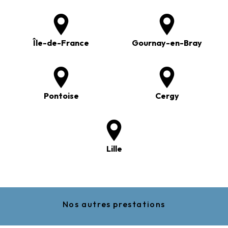
Île-de-France
Gournay-en-Bray
Pontoise
Cergy
Lille
Nos autres prestations