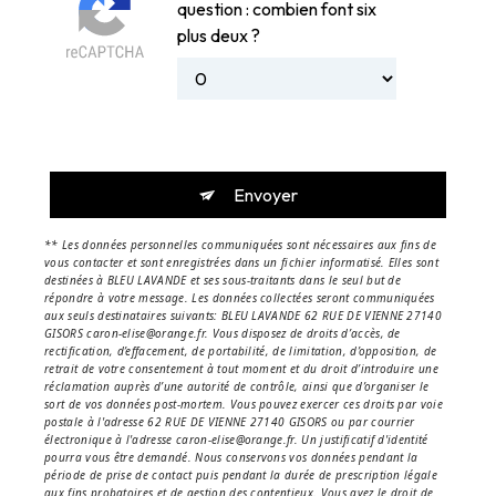
question : combien font six
plus deux ?
Envoyer
** Les données personnelles communiquées sont nécessaires aux fins de
vous contacter et sont enregistrées dans un fichier informatisé. Elles sont
destinées à BLEU LAVANDE et ses sous-traitants dans le seul but de
répondre à votre message. Les données collectées seront communiquées
aux seuls destinataires suivants: BLEU LAVANDE 62 RUE DE VIENNE 27140
GISORS caron-elise@orange.fr. Vous disposez de droits d’accès, de
rectification, d’effacement, de portabilité, de limitation, d’opposition, de
retrait de votre consentement à tout moment et du droit d’introduire une
réclamation auprès d’une autorité de contrôle, ainsi que d’organiser le
sort de vos données post-mortem. Vous pouvez exercer ces droits par voie
postale à l'adresse 62 RUE DE VIENNE 27140 GISORS ou par courrier
électronique à l'adresse caron-elise@orange.fr. Un justificatif d'identité
pourra vous être demandé. Nous conservons vos données pendant la
période de prise de contact puis pendant la durée de prescription légale
aux fins probatoires et de gestion des contentieux. Vous avez le droit de