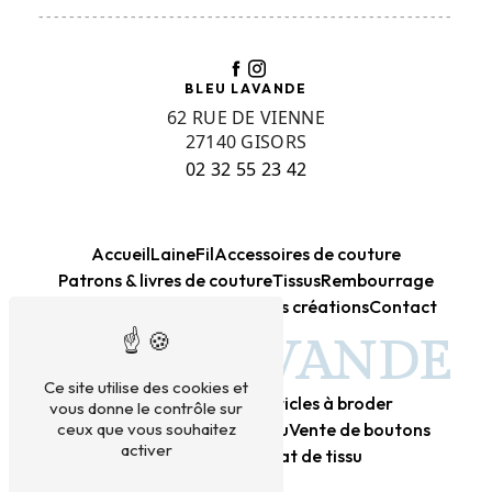
------------------------------------------------------
BLEU LAVANDE
62 RUE DE VIENNE
27140 GISORS
02 32 55 23 42
Accueil
Laine
Fil
Accessoires de couture
Patrons & livres de couture
Tissus
Rembourrage
Kits créatifs DIY
Canevas
Mes créations
Contact
BLEU LAVANDE
Ce site utilise des cookies et
Mercerie
Laine
Tissu
Articles à broder
vous donne le contrôle sur
Vente de laine
Vente de tissu
Vente de boutons
ceux que vous souhaitez
activer
Achat de laine
Achat de tissu