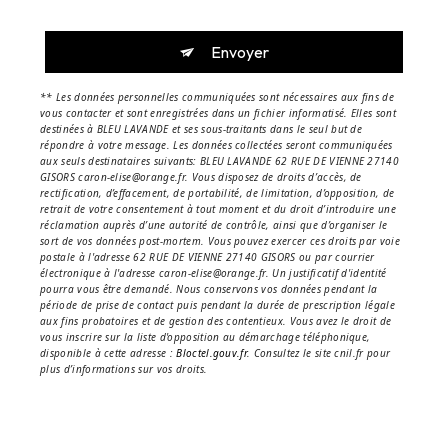
Envoyer
** Les données personnelles communiquées sont nécessaires aux fins de
vous contacter et sont enregistrées dans un fichier informatisé. Elles sont
destinées à BLEU LAVANDE et ses sous-traitants dans le seul but de
répondre à votre message. Les données collectées seront communiquées
aux seuls destinataires suivants: BLEU LAVANDE 62 RUE DE VIENNE 27140
GISORS caron-elise@orange.fr. Vous disposez de droits d’accès, de
rectification, d’effacement, de portabilité, de limitation, d’opposition, de
retrait de votre consentement à tout moment et du droit d’introduire une
réclamation auprès d’une autorité de contrôle, ainsi que d’organiser le
sort de vos données post-mortem. Vous pouvez exercer ces droits par voie
postale à l'adresse 62 RUE DE VIENNE 27140 GISORS ou par courrier
électronique à l'adresse caron-elise@orange.fr. Un justificatif d'identité
pourra vous être demandé. Nous conservons vos données pendant la
période de prise de contact puis pendant la durée de prescription légale
aux fins probatoires et de gestion des contentieux. Vous avez le droit de
vous inscrire sur la liste d'opposition au démarchage téléphonique,
disponible à cette adresse :
Bloctel.gouv.fr
. Consultez le site cnil.fr pour
plus d’informations sur vos droits.