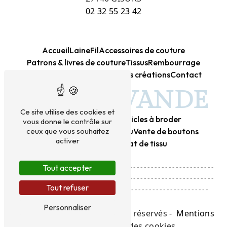
02 32 55 23 42
Accueil
Laine
Fil
Accessoires de couture
Patrons & livres de couture
Tissus
Rembourrage
Kits créatifs DIY
Canevas
Mes créations
Contact
BLEU LAVANDE
Ce site utilise des cookies et
Mercerie
Laine
Tissu
Articles à broder
vous donne le contrôle sur
Vente de laine
Vente de tissu
Vente de boutons
ceux que vous souhaitez
activer
Achat de laine
Achat de tissu
---------------------------------------------------------
Tout accepter
---------------------------------------------------------
Tout refuser
------------------------------------------------------
Personnaliser
©
Vistalid
- 2026 - Tous droits réservés -
Mentions
légales
-
Gestion des cookies