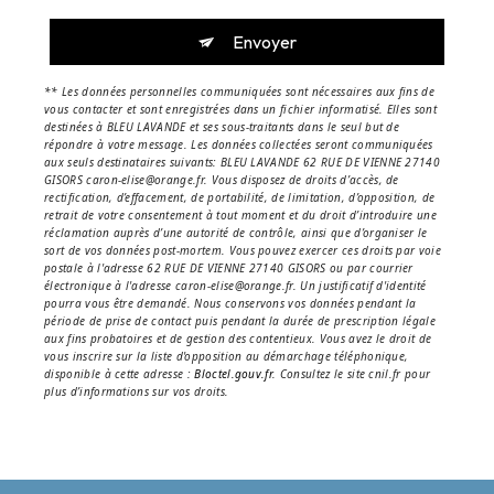
Envoyer
** Les données personnelles communiquées sont nécessaires aux fins de
vous contacter et sont enregistrées dans un fichier informatisé. Elles sont
destinées à BLEU LAVANDE et ses sous-traitants dans le seul but de
répondre à votre message. Les données collectées seront communiquées
aux seuls destinataires suivants: BLEU LAVANDE 62 RUE DE VIENNE 27140
GISORS caron-elise@orange.fr. Vous disposez de droits d’accès, de
rectification, d’effacement, de portabilité, de limitation, d’opposition, de
retrait de votre consentement à tout moment et du droit d’introduire une
réclamation auprès d’une autorité de contrôle, ainsi que d’organiser le
sort de vos données post-mortem. Vous pouvez exercer ces droits par voie
postale à l'adresse 62 RUE DE VIENNE 27140 GISORS ou par courrier
électronique à l'adresse caron-elise@orange.fr. Un justificatif d'identité
pourra vous être demandé. Nous conservons vos données pendant la
période de prise de contact puis pendant la durée de prescription légale
aux fins probatoires et de gestion des contentieux. Vous avez le droit de
vous inscrire sur la liste d'opposition au démarchage téléphonique,
disponible à cette adresse :
Bloctel.gouv.fr
. Consultez le site cnil.fr pour
plus d’informations sur vos droits.