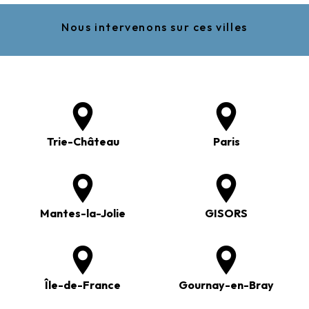
Nous intervenons sur ces villes
Trie-Château
Paris
Mantes-la-Jolie
GISORS
Île-de-France
Gournay-en-Bray