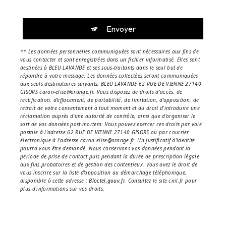
Envoyer
** Les données personnelles communiquées sont nécessaires aux fins de
vous contacter et sont enregistrées dans un fichier informatisé. Elles sont
destinées à BLEU LAVANDE et ses sous-traitants dans le seul but de
répondre à votre message. Les données collectées seront communiquées
aux seuls destinataires suivants: BLEU LAVANDE 62 RUE DE VIENNE 27140
GISORS caron-elise@orange.fr. Vous disposez de droits d’accès, de
rectification, d’effacement, de portabilité, de limitation, d’opposition, de
retrait de votre consentement à tout moment et du droit d’introduire une
réclamation auprès d’une autorité de contrôle, ainsi que d’organiser le
sort de vos données post-mortem. Vous pouvez exercer ces droits par voie
postale à l'adresse 62 RUE DE VIENNE 27140 GISORS ou par courrier
électronique à l'adresse caron-elise@orange.fr. Un justificatif d'identité
pourra vous être demandé. Nous conservons vos données pendant la
période de prise de contact puis pendant la durée de prescription légale
aux fins probatoires et de gestion des contentieux. Vous avez le droit de
vous inscrire sur la liste d'opposition au démarchage téléphonique,
disponible à cette adresse :
Bloctel.gouv.fr
. Consultez le site cnil.fr pour
plus d’informations sur vos droits.