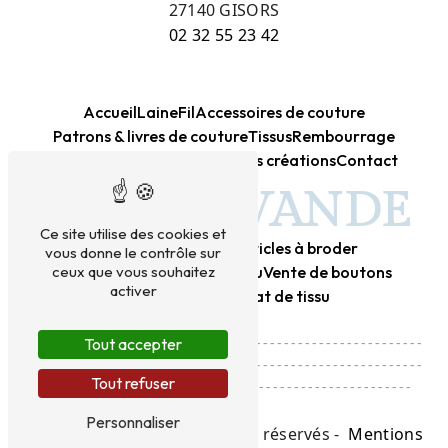
27140 GISORS
02 32 55 23 42
Accueil
Laine
Fil
Accessoires de couture
Patrons & livres de couture
Tissus
Rembourrage
Kits créatifs DIY
Canevas
Mes créations
Contact
BLEU LAVANDE
Ce site utilise des cookies et
Mercerie
Laine
Tissu
Articles à broder
vous donne le contrôle sur
Vente de laine
Vente de tissu
Vente de boutons
ceux que vous souhaitez
activer
Achat de laine
Achat de tissu
---------------------------------------------------------
Tout accepter
---------------------------------------------------------
Tout refuser
------------------------------------------------------
Personnaliser
©
Vistalid
- 2026 - Tous droits réservés -
Mentions